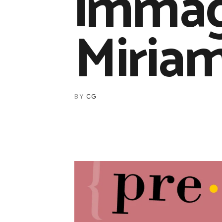
immagi
Miria
BY
CG