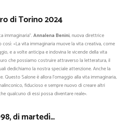
bro di Torino 2024
ita immaginaria”.
Annalena Benini
, nuova direttrice
to così: «La vita immaginaria muove la vita creativa, come
io, e a volte anticipa e indovina le vicende della vita
turo che possiamo costruire attraverso la letteratura, il
e quali dedichiamo la nostra speciale attenzione. Anche la
e. Questo Salone è allora l’omaggio alla vita immaginaria,
malinconico, fiducioso e sempre nuovo di creare altri
che qualcuno di essi possa diventare reale».
998, di martedì…