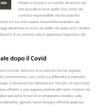
Miriam si muove in un mondo devastato da
una apocalisse dove quello che conta, nel
contesto imprevedibile che ha stravolto
moria e il suo unico punto di positività incarnato dal
sonaggi determina un moto ad anello nel quale tutto sembra
isastro di un universo solo in apparenza fagocitato dal
eale dopo il Covid
vo il ricordo doloroso di un periodo che ha segnato
ri ormai lontana, così come si è affievolita la memoria
gio, è doveroso non dimenticare. Ma non c’è solo il virus
vista affidato a una ragazza, insieme alle tante citazioni dei
tativo per porre le basi di un umanesimo fondato sulla
, specialmente i giovani, hanno bisogno affinché qualcosa