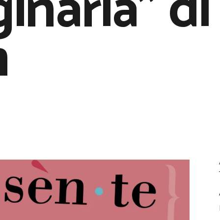
naria” di
m