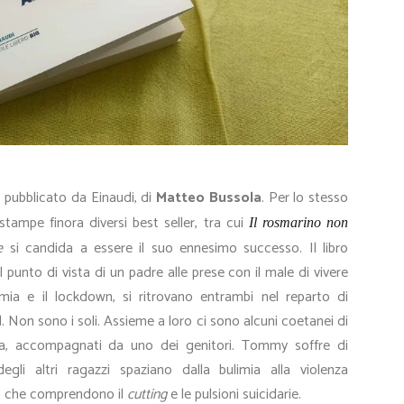
 pubblicato da Einaudi, di
Matteo Bussola
. Per lo stesso
stampe finora diversi best seller, tra cui
Il rosmarino non
e
si candida a essere il suo ennesimo successo. Il libro
 punto di vista di un padre alle prese con il male di vivere
mia e il lockdown, si ritrovano entrambi nel reparto di
d. Non sono i soli. Assieme a loro ci sono alcuni coetanei di
ta, accompagnati da uno dei genitori. Tommy soffre di
gli altri ragazzi spaziano dalla bulimia alla violenza
mo che comprendono il
cutting
e le pulsioni suicidarie.