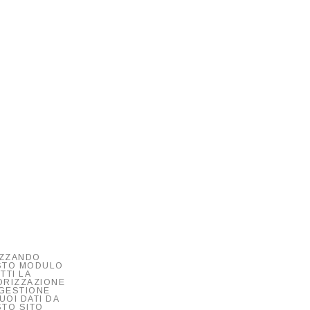
IZZANDO
STO MODULO
TTI LA
RIZZAZIONE
 GESTIONE
UOI DATI DA
TO SITO