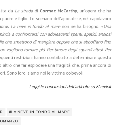
ratta da
La strada
di
Cormac McCarthy
, un’opera che ha
 padre e figlio. Lo scenario dell’apocalisse, nel capolavoro
zione.
La neve in fondo al mare
non ne ha bisogno.
Una
«
incia a confrontarsi con adolescenti spenti, apatici, ansiosi
 figlie che smettono di mangiare oppure che si abboffano fino
n vogliono tornare più. Per timore degli sguardi altrui. Per
nseguenti restrizioni hanno contribuito a determinare questo
 altro che far esplodere una fragilità che, prima ancora di
dri. Sono loro, siamo noi le vittime colpevoli.
Leggi le conclusioni dell
’
articolo su Elzevir.it
IR
LA NEVE IN FONDO AL MARE
OMANZO