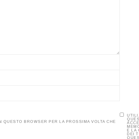
UTIL
QUE
 IN QUESTO BROWSER PER LA PROSSIMA VOLTA CHE
ACCE
MEMO
E LA
DEI T
QUES