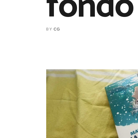
fondo 
BY
CG