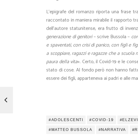
L’epigrafe del romanzo riporta una frase t
raccontato in maniera mirabile il rapporto tra
dell’autore statunitense, era frutto di inven
generazione di genitori
– scrive Bussola –
com
e spaventati, con crisi di panico, con figli e
a scoppiare, ragazzi e ragazze che a scuola no
paura della vita
. Certo, il Covid-19 e le co
»
stato di cose. Al fondo però non hanno fatto
essere dei figli, apparteneva ai padri e alle ma
ADOLESCENTI
COVID-19
ELZEV
MATTEO BUSSOLA
NARRATIVA
R