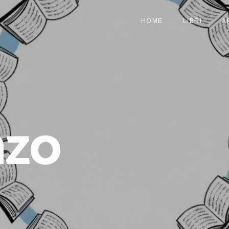
HOME
LIBRI
A
zo