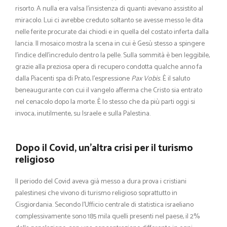
risorto. A nulla era valsa l’insistenza di quanti avevano assistito al
miracolo. Lui ci avrebbe creduto soltanto se avesse messo le dita
nelle ferite procurate dai chiodi e in quella del costato inferta dalla
lancia. Il mosaico mostra la scena in cui è Gesù stesso a spingere
l’indice dell’incredulo dentro la pelle. Sulla sommità è ben leggibile,
grazie alla preziosa opera di recupero condotta qualche anno fa
dalla Piacenti spa di Prato, l’espressione
Pax Vobis
. È il saluto
beneaugurante con cui il vangelo afferma che Cristo sia entrato
nel cenacolo dopo la morte. È lo stesso che da più parti oggi si
invoca, inutilmente, su Israele e sulla Palestina.
Dopo il Covid, un’altra crisi per il turismo
religioso
Il periodo del Covid aveva già messo a dura prova i cristiani
palestinesi che vivono di turismo religioso soprattutto in
Cisgiordania. Secondo l’Ufficio centrale di statistica israeliano
complessivamente sono 185 mila quelli presenti nel paese, il 2%