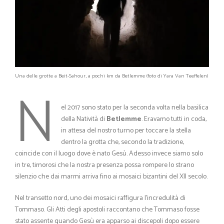
Una delle grotte a Beit-Sahour, a pochi km da Betlemme (foto di Yara Van Teeffelen)
N
el 2017 sono stato per la seconda volta nella basilica
della Natività di
Betlemme
. Eravamo tutti in coda,
in attesa del nostro turno per toccare la stella
dentro la grotta che, secondo la tradizione,
coincide con il luogo dove è nato Gesù. Adesso invece siamo solo
in tre, timorosi che la nostra presenza possa rompere lo strano
silenzio che dai marmi arriva fino ai mosaici bizantini del XII secolo.
Nel transetto nord, uno dei mosaici raffigura l’incredulità di
Tommaso. Gli Atti degli apostoli raccontano che Tommaso fosse
stato assente quando Gesù era apparso ai discepoli dopo essere