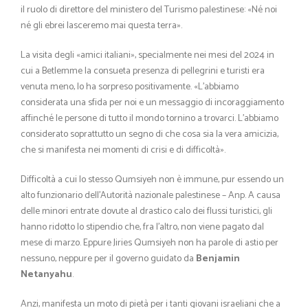
il ruolo di direttore del ministero del Turismo palestinese: «Né noi
né gli ebrei lasceremo mai questa terra».
La visita degli «amici italiani», specialmente nei mesi del 2024 in
cui a Betlemme la consueta presenza di pellegrini e turisti era
venuta meno, lo ha sorpreso positivamente. «L’abbiamo
considerata una sfida per noi e un messaggio di incoraggiamento
affinché le persone di tutto il mondo tornino a trovarci. L’abbiamo
considerato soprattutto un segno di che cosa sia la vera amicizia,
che si manifesta nei momenti di crisi e di difficoltà».
Difficoltà a cui lo stesso Qumsiyeh non è immune, pur essendo un
alto funzionario dell’Autorità nazionale palestinese – Anp. A causa
delle minori entrate dovute al drastico calo dei flussi turistici, gli
hanno ridotto lo stipendio che, fra l’altro, non viene pagato dal
mese di marzo. Eppure Jiries Qumsiyeh non ha parole di astio per
nessuno, neppure per il governo guidato da
Benjamin
Netanyahu
.
Anzi, manifesta un moto di pietà per i tanti giovani israeliani che a