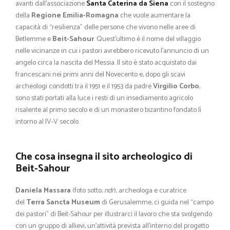
avanti dall’associazione
Santa Caterina da Siena
con il sostegno
della
Regione Emilia-Romagna
che vuole aumentare la
capacità di “resilienza” delle persone che vivono nelle aree di
Betlemme e
Beit-Sahour
. Quest’ultimo è il nome del villaggio
nelle vicinanze in cui i pastori avrebbero ricevuto l’annuncio di un
angelo circa la nascita del Messia. Il sito è stato acquistato dai
francescani nei primi anni del Novecento e, dopo gli scavi
archeologi condotti tra il 1951 e il 1953 da padre
Virgilio Corbo
,
sono stati portati alla luce i resti di un insediamento agricolo
risalente al primo secolo e di un monastero bizantino fondato lì
intorno al IV-V secolo.
Che cosa insegna il sito archeologico di
Beit-Sahour
Daniela Massara
(foto sotto,
ndr
), archeologa e curatrice
del
Terra Sancta Museum
di Gerusalemme, ci guida nel “campo
dei pastori” di Beit-Sahour per illustrarci il lavoro che sta svolgendo
con un gruppo di allievi, un’attività prevista all’interno del progetto