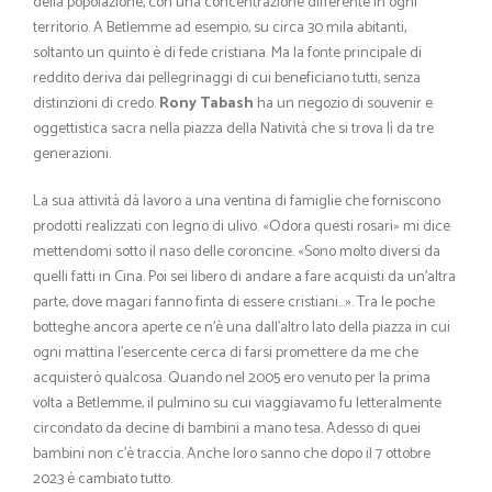
della popolazione, con una concentrazione differente in ogni
territorio. A Betlemme ad esempio, su circa 30 mila abitanti,
soltanto un quinto è di fede cristiana. Ma la fonte principale di
reddito deriva dai pellegrinaggi di cui beneficiano tutti, senza
distinzioni di credo.
Rony Tabash
ha un negozio di souvenir e
oggettistica sacra nella piazza della Natività che si trova lì da tre
generazioni.
La sua attività dà lavoro a una ventina di famiglie che forniscono
prodotti realizzati con legno di ulivo. «Odora questi rosari» mi dice
mettendomi sotto il naso delle coroncine. «Sono molto diversi da
quelli fatti in Cina. Poi sei libero di andare a fare acquisti da un’altra
parte, dove magari fanno finta di essere cristiani…». Tra le poche
botteghe ancora aperte ce n’è una dall’altro lato della piazza in cui
ogni mattina l’esercente cerca di farsi promettere da me che
acquisterò qualcosa. Quando nel 2005 ero venuto per la prima
volta a Betlemme, il pulmino su cui viaggiavamo fu letteralmente
circondato da decine di bambini a mano tesa. Adesso di quei
bambini non c’è traccia. Anche loro sanno che dopo il 7 ottobre
2023 è cambiato tutto.