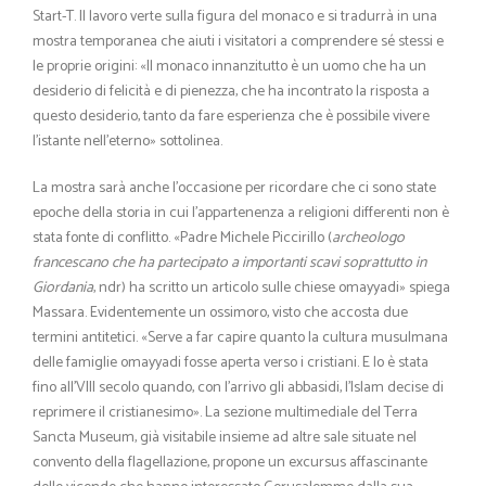
Start-T. Il lavoro verte sulla figura del monaco e si tradurrà in una
mostra temporanea che aiuti i visitatori a comprendere sé stessi e
le proprie origini: «Il monaco innanzitutto è un uomo che ha un
desiderio di felicità e di pienezza, che ha incontrato la risposta a
questo desiderio, tanto da fare esperienza che è possibile vivere
l’istante nell’eterno» sottolinea.
La mostra sarà anche l’occasione per ricordare che ci sono state
epoche della storia in cui l’appartenenza a religioni differenti non è
stata fonte di conflitto. «Padre Michele Piccirillo (
archeologo
francescano che ha partecipato a importanti scavi soprattutto in
Giordania
, ndr) ha scritto un articolo sulle chiese omayyadi» spiega
Massara. Evidentemente un ossimoro, visto che accosta due
termini antitetici. «Serve a far capire quanto la cultura musulmana
delle famiglie omayyadi fosse aperta verso i cristiani. E lo è stata
fino all’VIII secolo quando, con l’arrivo gli abbasidi, l’Islam decise di
reprimere il cristianesimo». La sezione multimediale del Terra
Sancta Museum, già visitabile insieme ad altre sale situate nel
convento della flagellazione, propone un excursus affascinante