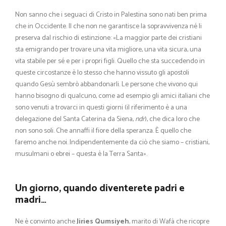
Non sanno che i seguaci di Cristo in Palestina sono nati ben prima
che in Occidente. Il che non ne garantisce la sopravvivenza né li
preserva dal rischio di estinzione: «La maggior parte dei cristiani
sta emigrando per trovare una vita migliore, una vita sicura, una
vita stabile per sé e per i propri figli. Quello che sta succedendo in
queste circostanze è lo stesso che hanno vissuto gli apostoli
quando Gesù sembrò abbandonarli. Le persone che vivono qui
hanno bisogno di qualcuno, come ad esempio gli amici italiani che
sono venuti a trovarci in questi giorni (il riferimento è a una
delegazione del Santa Caterina da Siena,
ndr
), che dica loro che
non sono soli. Che annaffi il fiore della speranza. È quello che
faremo anche noi. Indipendentemente da ciò che siamo – cristiani,
musulmani o ebrei – questa è la Terra Santa».
Un giorno, quando diventerete padri e
madri…
Ne è convinto anche
Jiries Qumsiyeh
, marito di Wafà che ricopre