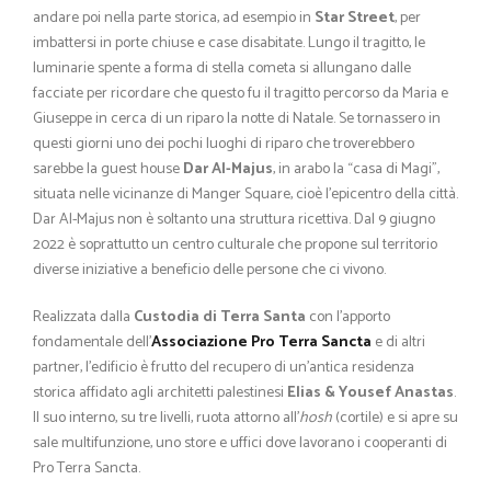
andare poi nella parte storica, ad esempio in
Star Street
, per
imbattersi in porte chiuse e case disabitate. Lungo il tragitto, le
luminarie spente a forma di stella cometa si allungano dalle
facciate per ricordare che questo fu il tragitto percorso da Maria e
Giuseppe in cerca di un riparo la notte di Natale. Se tornassero in
questi giorni uno dei pochi luoghi di riparo che troverebbero
sarebbe la guest house
Dar Al-Majus
, in arabo la “casa di Magi”,
situata nelle vicinanze di Manger Square, cioè l’epicentro della città.
Dar Al-Majus non è soltanto una struttura ricettiva. Dal 9 giugno
2022 è soprattutto un centro culturale che propone sul territorio
diverse iniziative a beneficio delle persone che ci vivono.
Realizzata dalla
Custodia di Terra Santa
con l’apporto
fondamentale dell’
Associazione Pro Terra Sancta
e di altri
partner, l’edificio è frutto del recupero di un’antica residenza
storica affidato agli architetti palestinesi
Elias & Yousef Anastas
.
Il suo interno, su tre livelli, ruota attorno all’
hosh
(cortile) e si apre su
sale multifunzione, uno store e uffici dove lavorano i cooperanti di
Pro Terra Sancta.