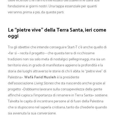
delle vicende che hanno interessato Gerusalemme dalla sua
fondazione ai giorni nostri. Una tappa essenziale per quanti
verranno, prima a poi, da queste parti.
Le “pietre vive” della Terra Santa, ieri come
oggi
Tra gli obiettivi che intende conseguire Start-T c’è anche quello di
«far sì – recita il progetto – che questa terra di ricchissime
tradizioni non sia solo meta di nostalgici pellegrinaggi, ma sia un
territorio vivo, in grado di manifestare appieno la profondità e la
storia dei luoghi attraverso le storie di chi li abita: le “pietre vive” di
Palestina».
Wafà Farid Musleh
è la presidente
dell’associazione
Living Stones
che sta nascendo anche grazie al
progetto: «Dobbiamo lavorare sulla consapevolezza della gente
affinché capisca l’importanza di rimanere in Terra Santa» sostiene.
Talvolta le capita di incontrare persone al di fuori della Palestina
che si stupiscono nel saperla cristiana, tanto da chiederle quando
sia avvenuta la sua conversione.