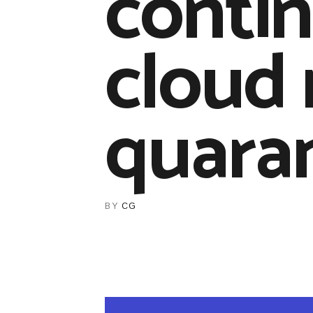
contin
cloud 
quara
BY
CG