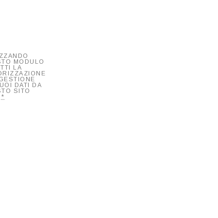
IZZANDO
STO MODULO
TTI LA
RIZZAZIONE
 GESTIONE
UOI DATI DA
TO SITO
.
*