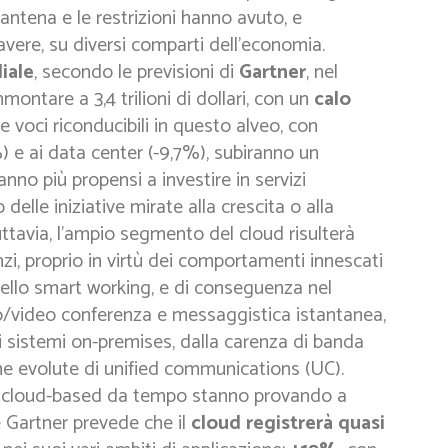
antena e le restrizioni hanno avuto, e
vere, su diversi comparti dell’economia.
iale
, secondo le previsioni di
Gartner
, nel
ntare a 3,4 trilioni di dollari, con un
calo
le voci riconducibili in questo alveo, con
%) e ai data center (-9,7%), subiranno un
no più propensi a investire in servizi
 delle iniziative mirate alla crescita o alla
ttavia, l’ampio segmento del cloud risulterà
zi, proprio in virtù dei comportamenti innescati
dello smart working, e di conseguenza nel
o/video conferenza e messaggistica istantanea,
dai sistemi on-premises, dalla carenza di banda
me evolute di unified communications (UC).
gie cloud-based da tempo stanno provando a
é Gartner prevede che il
cloud registrerà quasi