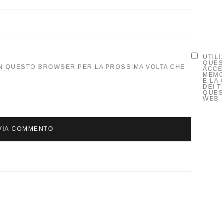
UTIL
QUE
 IN QUESTO BROWSER PER LA PROSSIMA VOLTA CHE
ACCE
MEMO
E LA
DEI T
QUES
WEB