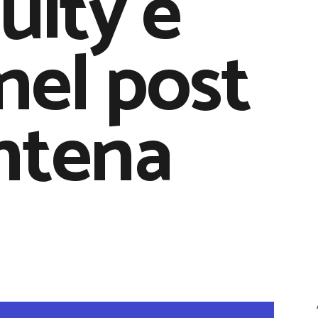
uity e
nel post
ntena