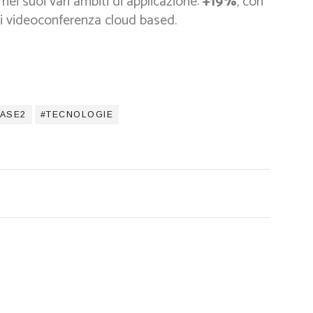
nei suoi vari ambiti di applicazione:
+19%
, con
di videoconferenza cloud based.
FASE2
TECNOLOGIE