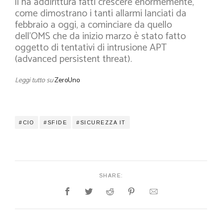
li ha addirittura fatti crescere enormemente,
come dimostrano i tanti allarmi lanciati da
febbraio a oggi, a cominciare da quello
dell’OMS che da inizio marzo è stato fatto
oggetto di tentativi di intrusione APT
(advanced persistent threat).
Leggi tutto su
ZeroUno
CIO
SFIDE
SICUREZZA IT
SHARE: