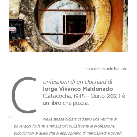
C
Foto di Carmelo Battiato.
onfessioni di un clochard
di
Jorge Vivanco
Maldonado
(Catacocha, 1945 – Quito, 2021) è
un libro che puzza.
Nella stessa nidiata caddero una ventina di
poveracci, furfanti, ammaliatori, nullafacenti di professione,
pidocchiosi di quelli che si appropriano di marciapiedi e portici,