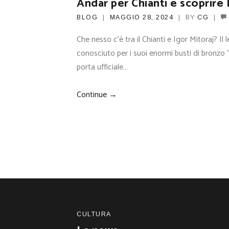
Andar per Chianti e scoprire 
BLOG
MAGGIO 28, 2024
BY
CG
Che nesso c’è tra il Chianti e Igor Mitoraj? Il
conosciuto per i suoi enormi busti di bronzo “
porta ufficiale…
Continue →
CULTURA