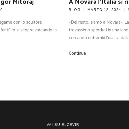
Igor Mitoraj
A Novara l’Italia si 
0
BLOG
MARZO 12, 2024
 legame con lo scultore
«Del resto, siamo a Novara». La 
feriti” lo si scopre varcando la
trovassimo sperduti in una landa
cercando entrambi l’uscita dal
Continue →
VAI SU ELZEVIR