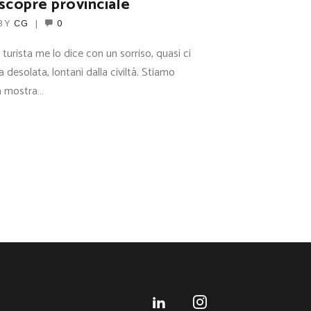
riscopre provinciale
BY
CG
0
turista me lo dice con un sorriso, quasi ci
 desolata, lontani dalla civiltà. Stiamo
la mostra…