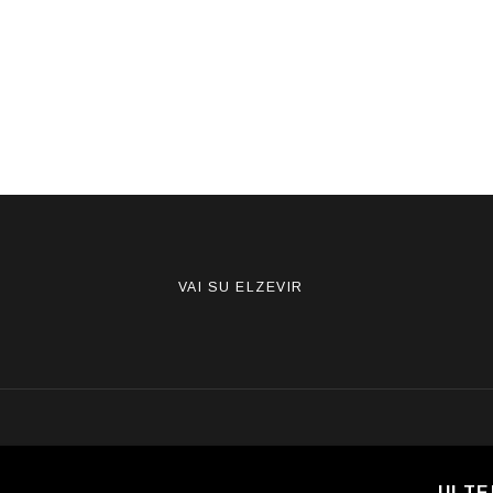
VAI SU ELZEVIR
G
CHI SONO
ULTE