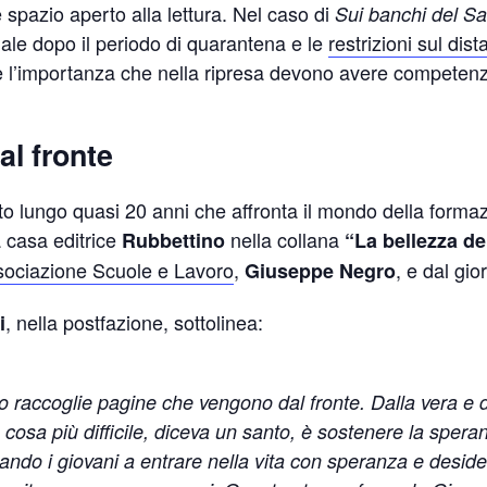
spazio aperto alla lettura. Nel caso di
Sui banchi del Sa
ale dopo il periodo di quarantena e le
restrizioni sul dis
 l’importanza che nella ripresa devono avere competenza e
l fronte
o lungo quasi 20 anni che affronta il mondo della formazi
a casa editrice
nella collana
Rubbettino
“La bellezza de
ociazione Scuole e Lavoro
,
, e dal gio
Giuseppe Negro
, nella postfazione, sottolinea:
i
 raccoglie pagine che vengono dal fronte. Dalla vera e dif
cosa più difficile, diceva un santo, è sostenere la spera
tando i giovani a entrare nella vita con speranza e desid