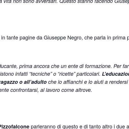
 la vita non sono avversari. Questo stanno facendo Giusep
e in tante pagine da Giuseppe Negro, che parla in prima 
cante, prima ancora che un ente di formazione. Per far c
tono infatti “tecniche” o “ricette” particolari.
L’educazion
ragazzo o all’adulto
che lo affianchi e lo aiuti a rendersi 
nte confrontarsi, al lavoro come altrove.
parleranno di questo e di tanto altro i due 
Pizzofalcone