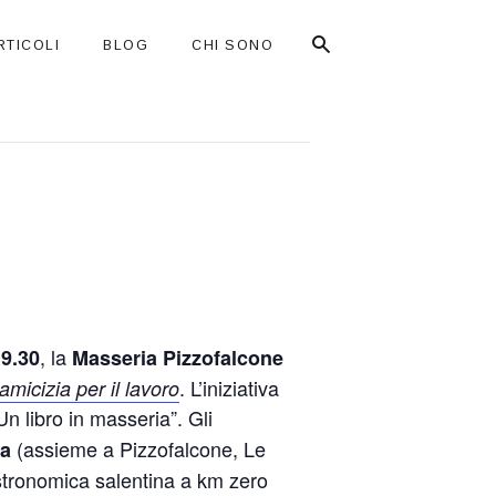
RTICOLI
BLOG
CHI SONO
, la
19.30
Masseria Pizzofalcone
. L’iniziativa
micizia per il lavoro
“Un libro in masseria”. Gli
(assieme a Pizzofalcone, Le
na
astronomica salentina a km zero