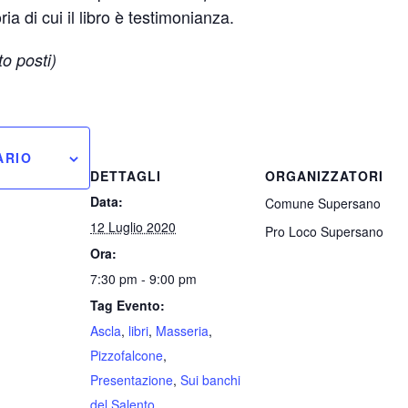
ia di cui il libro è testimonianza.
o posti)
ARIO
DETTAGLI
ORGANIZZATORI
Data:
Comune Supersano
12 Luglio 2020
Pro Loco Supersano
Ora:
7:30 pm - 9:00 pm
Tag Evento:
Ascla
,
libri
,
Masseria
,
Pizzofalcone
,
Presentazione
,
Sui banchi
del Salento