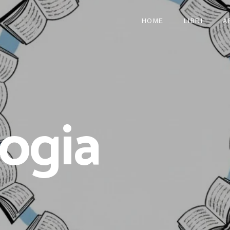
HOME
LIBRI
A
ogia