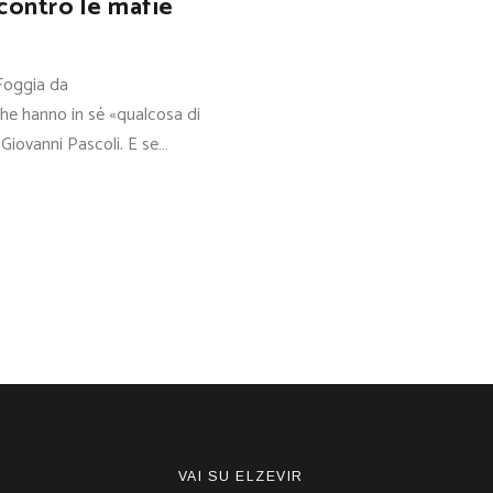
 contro le mafie
 Foggia da
he hanno in sé «qualcosa di
i Giovanni Pascoli. E se…
VAI SU ELZEVIR