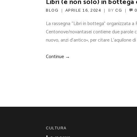
Libri (e non solo) in bottega
BLOG
APRILE 16, 2024
BY
CG
0
La rassegna “Libri in bottega” organizzata a
Centonove/novantasei contiene due parole c
nuovo, anzi d’antico», per citare L’aquilone d
Continue →
CULTURA