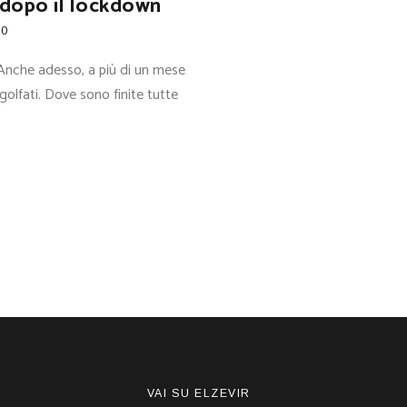
 dopo il lockdown
0
 Anche adesso, a più di un mese
golfati. Dove sono finite tutte
VAI SU ELZEVIR