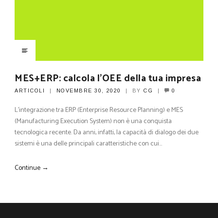
MES+ERP: calcola l’OEE della tua impresa
ARTICOLI
NOVEMBRE 30, 2020
BY
CG
0
L’integrazione tra ERP (Enterprise Resource Planning) e MES
(Manufacturing Execution System) non è una conquista
tecnologica recente. Da anni, infatti, la capacità di dialogo dei due
sistemi è una delle principali caratteristiche con cui…
Continue →