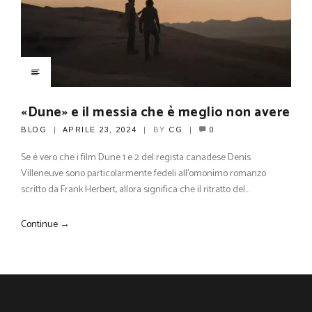
«Dune» e il messia che è meglio non avere
BLOG
APRILE 23, 2024
BY
CG
0
Se è vero che i film Dune 1 e 2 del regista canadese Denis
Villeneuve sono particolarmente fedeli all’omonimo romanzo
scritto da Frank Herbert, allora significa che il ritratto del…
Continue →