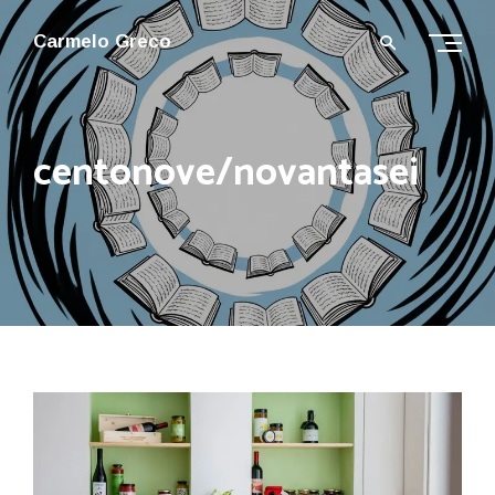
Carmelo Greco
centonove/novantasei