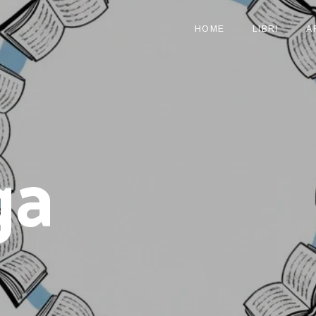
HOME
LIBRI
A
ga