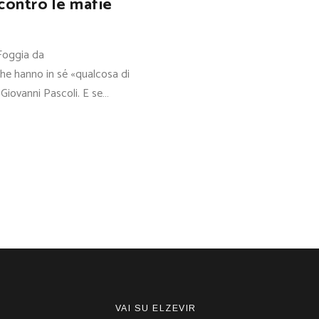
 contro le mafie
 Foggia da
he hanno in sé «qualcosa di
i Giovanni Pascoli. E se…
VAI SU ELZEVIR