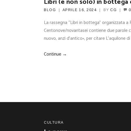
Libri (e non solo) in bottega
BLOG
APRILE 16, 2024
BY
CG
0
La rassegna “Libri in bottega” organizzata a
Centonove/novantasei contiene due parole c
nuovo, anzi d’antico», per citare L’aquilone d
Continue →
CULTURA