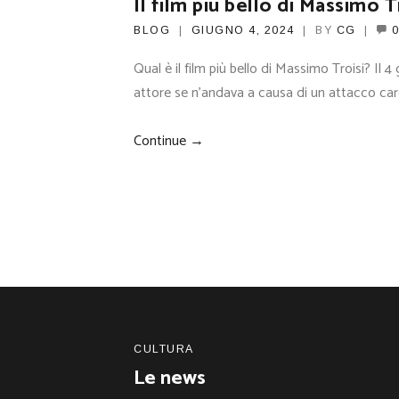
Il film più bello di Massimo T
BLOG
GIUGNO 4, 2024
BY
CG
Qual è il film più bello di Massimo Troisi? Il 4
attore se n’andava a causa di un attacco card
Continue →
CULTURA
Le news