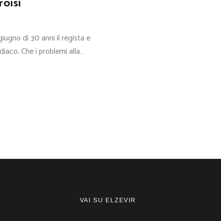
roisi
0
 giugno di 30 anni il regista e
iaco. Che i problemi alla…
VAI SU ELZEVIR