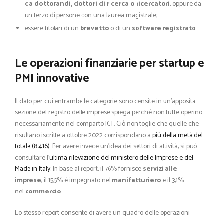
da dottorandi, dottori di ricerca o ricercatori
, oppure da
un terzo di persone con una laurea magistrale;
essere titolari di un
brevetto
o di un
software registrato
.
Le operazioni finanziarie per startup e
PMI innovative
Il dato per cui entrambe le categorie sono censite in un’apposita
sezione del registro delle imprese spiega perché non tutte operino
necessariamente nel comparto ICT. Ciò non toglie che quelle che
risultano iscritte a ottobre 2022 corrispondano a
più della metà del
totale (8.416)
. Per avere invece un’idea dei settori di attività, si può
consultare l
’ultima rilevazione del ministero delle Imprese e del
Made in Italy
. In base al report, il 76% fornisce
servizi alle
imprese
, il 15,5% è impegnato nel
manifatturiero
e il 3,1%
nel
commercio
.
Lo stesso report consente di avere un quadro delle operazioni