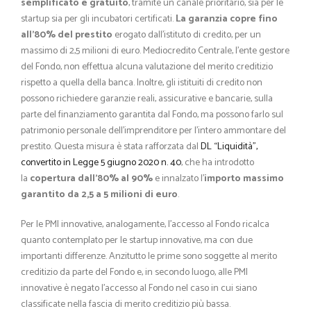
semplificato e gratuito
, tramite un canale prioritario, sia per le
startup sia per gli incubatori certificati.
La garanzia copre fino
all’80% del prestito
erogato dall’istituto di credito, per un
massimo di 2,5 milioni di euro. Mediocredito Centrale, l’ente gestore
del Fondo, non effettua alcuna valutazione del merito creditizio
rispetto a quella della banca. Inoltre, gli istituiti di credito non
possono richiedere garanzie reali, assicurative e bancarie, sulla
parte del finanziamento garantita dal Fondo, ma possono farlo sul
patrimonio personale dell’imprenditore per l’intero ammontare del
prestito. Questa misura è stata rafforzata dal
DL “Liquidità”,
convertito in Legge 5 giugno 2020 n. 40
, che ha introdotto
la
copertura dall’80% al 90%
e innalzato l’
importo massimo
garantito da 2,5 a 5 milioni di euro
.
Per le PMI innovative, analogamente, l’accesso al Fondo ricalca
quanto contemplato per le startup innovative, ma con due
importanti differenze. Anzitutto le prime sono soggette al merito
creditizio da parte del Fondo e, in secondo luogo, alle PMI
innovative è negato l’accesso al Fondo nel caso in cui siano
classificate nella fascia di merito creditizio più bassa.